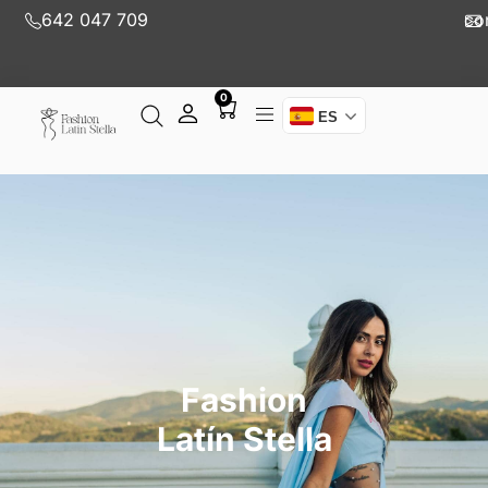
642 047 709
co
0
ES
Fashion
Latín Stella